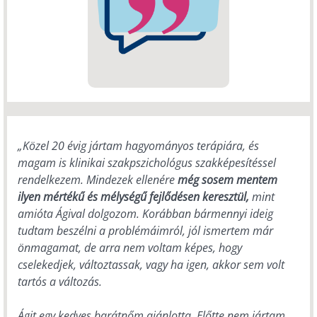
„Közel 20 évig jártam hagyományos terápiára, és
magam is klinikai szakpszichológus szakképesítéssel
rendelkezem. Mindezek ellenére
még sosem mentem
ilyen mértékű és mélységű fejlődésen keresztül,
mint
amióta Ágival dolgozom. Korábban bármennyi ideig
tudtam beszélni a problémáimról, jól ismertem már
önmagamat, de arra nem voltam képes, hogy
cselekedjek, változtassak, vagy ha igen, akkor sem volt
tartós a változás.
Ágit egy kedves barátnőm ajánlotta. Előtte nem jártam