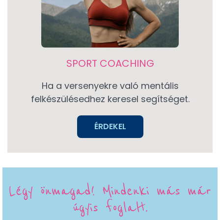
SPORT COACHING
Ha a versenyekre való mentális
felkészülésedhez keresel segítséget.
ÉRDEKEL
Légy önmagad! Mindenki más már
úgyis foglalt.