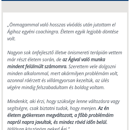
„Önmagammal való hosszas vívódás után jutottam el
Ágihoz egyéni coachingra. Életem egyik legjobb döntése
volt.
Nagyon sok önfejlesztő illetve önismereti terápián vettem
már részt életem során, de
az Ágival való munka
mindent felülmúlt számomra.
Szerettem vele dolgozni
minden alkalommal, mert akármilyen problémám volt,
azonnal ráérzett és villámgyorsan kezeltük, az ülés
végére mindig felszabadultam és boldog voltam.
Mindenkit, aki érzi, hogy szüksége lenne változásra vagy
segítségre, csak biztatni tudok, hogy menjen.
Az én
életem gyökeresen megváltozott, a főbb problémáim
napról napra javultak, és mindez rövid időn belül.
Hálásan köszönöm neked Ági.”