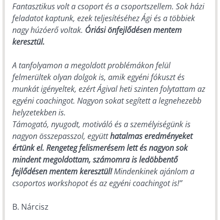
Fantasztikus volt a csoport és a csoportszellem. Sok házi
feladatot kaptunk, ezek teljesítéséhez Ági és a többiek
nagy húzóerő voltak.
Óriási önfejlődésen mentem
keresztül.
A tanfolyamon a megoldott problémákon felül
felmerültek olyan dolgok is, amik egyéni fókuszt és
munkát igényeltek, ezért Ágival heti szinten folytattam az
egyéni coachingot. Nagyon sokat segített a legnehezebb
helyzetekben is.
Támogató, nyugodt, motiváló és a személyiségünk is
nagyon összepasszol, együtt
hatalmas eredményeket
értünk el. Rengeteg felismerésem lett és nagyon sok
mindent megoldottam, számomra is ledöbbentő
fejlődésen mentem keresztül!
Mindenkinek ajánlom a
csoportos workshopot és az egyéni coachingot is!”
B. Nárcisz