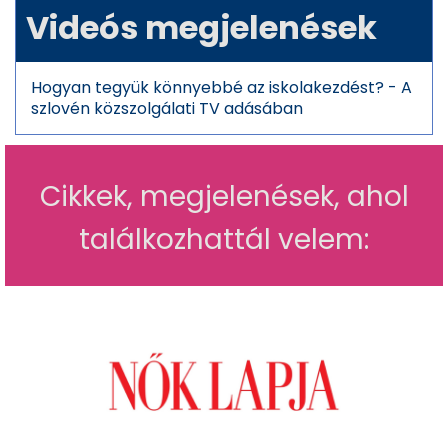
Videós megjelenések
yi
la
tk
Hogyan tegyük könnyebbé az iskolakezdést? - A
o
szlovén közszolgálati TV adásában
z
a
t
Cikkek, megjelenések, ahol
I
m
találkozhattál velem:
pr
e
s
sz
u
m