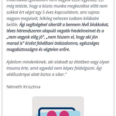
még tetézte, hogy a közös munka megkezdése előtt nem
sokkal ért véget egy 5 éves kapcsolatom, ami sajnos
nagyon megviselt, lelkileg nehezen tudtam kilábalni
belőle.
Ági segítségével sikerült a bennem lévő blokkokat,
téves hitrendszeren alapuló negatív hiedelmeimet és a
„nem vagyok elég jó”, „nem hiszem el, hogy aki jön
marad is” érzést felváltani önbizalomra, egészséges
magabiztosságra és végtelen erőre.
Ajánlom mindenkinek, aki elakadt az életében vagy olyan
trauma érte, amit egyedül nem képes feldolgozni. Ági
védőszárnyai alatt biztos a siker.”
Németh Krisztina