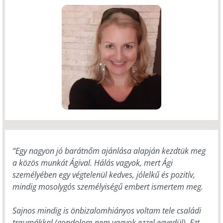
“Egy nagyon jó barátnőm ajánlása alapján kezdtük meg
a közös munkát Ágival. Hálás vagyok, mert Ági
személyében egy végtelenül kedves, jólelkű és pozitív,
mindig mosolygós személyiségű embert ismertem meg.
Sajnos mindig is önbizalomhiányos voltam tele családi
traumákkal (gondolom nem vagyok ezzel egyedül). Ezt