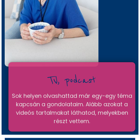
é
d
el
m
i
T
áj
é
k
o
TV, podcast
zt
a
Sok helyen olvashattad már egy-egy téma
t
kapcsán a gondolataim. Alább azokat a
ó
videós tartalmakat láthatod, melyekben
J
részt vettem.
o
gi
n