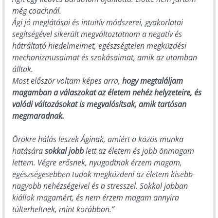
még coachnál.
Ági jó meglátásai és intuitív módszerei, gyakorlatai
segítségével sikerült megváltoztatnom a negatív és
hátráltató hiedelmeimet, egészségtelen megküzdési
mechanizmusaimat és szokásaimat, amik az utamban
álltak.
Most először voltam képes arra,
hogy megtaláljam
magamban a válaszokat az életem nehéz helyzeteire, és
valódi változásokat is megvalósítsak, amik tartósan
megmaradnak.
Örökre hálás leszek Áginak, amiért a közös munka
hatására
sokkal jobb
lett az életem és jobb önmagam
lettem. Végre erősnek, nyugodtnak érzem magam,
egészségesebben tudok megküzdeni az életem kisebb-
nagyobb nehézségeivel és a stresszel. Sokkal jobban
kiállok magamért, és nem érzem magam annyira
túlterheltnek, mint korábban.”