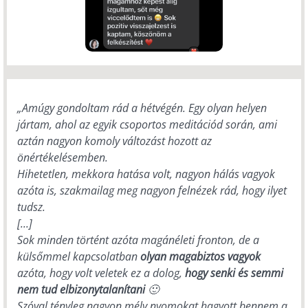
„Amúgy gondoltam rád a hétvégén. Egy olyan helyen
jártam, ahol az egyik csoportos meditációd során, ami
aztán nagyon komoly változást hozott az
önértékelésemben.
Hihetetlen, mekkora hatása volt, nagyon hálás vagyok
azóta is, szakmailag meg nagyon felnézek rád, hogy ilyet
tudsz.
[...]
Sok minden történt azóta magánéleti fronton, de a
külsőmmel kapcsolatban
olyan magabiztos vagyok
azóta, hogy volt veletek ez a dolog,
hogy senki és semmi
nem tud elbizonytalanítani
🙂
Szóval tényleg nagyon mély nyomokat hagyott bennem a