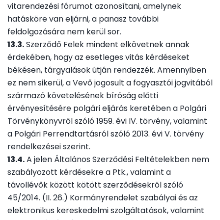
vitarendezési fórumot azonosítani, amelynek
hatásköre van eljárni, a panasz további
feldolgozására nem kerül sor.
13.3.
Szerződő Felek mindent elkövetnek annak
érdekében, hogy az esetleges vitás kérdéseket
békésen, tárgyalások útján rendezzék. Amennyiben
ez nem sikerül, a Vevő jogosult a fogyasztói jogvitából
származó követelésének bíróság előtti
érvényesítésére polgári eljárás keretében a Polgári
Törvénykönyvről szóló 1959. évi IV. törvény, valamint
a Polgári Perrendtartásról szóló 2013. évi V. törvény
rendelkezései szerint.
13.4.
A jelen Általános Szerződési Feltételekben nem
szabályozott kérdésekre a Ptk., valamint a
távollévők között kötött szerződésekről szóló
45/2014. (II. 26.) Kormányrendelet szabályai és az
elektronikus kereskedelmi szolgáltatások, valamint