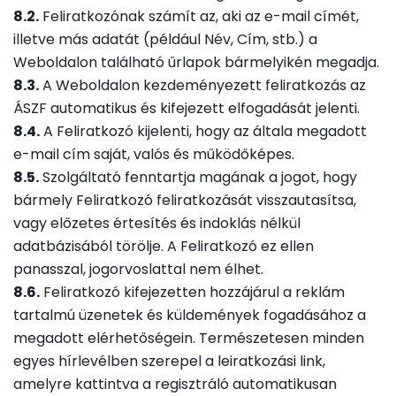
8.2.
Feliratkozónak számít az, aki az e-mail címét,
illetve más adatát (például Név, Cím, stb.) a
Weboldalon található űrlapok bármelyikén megadja.
8.3.
A Weboldalon kezdeményezett feliratkozás az
ÁSZF automatikus és kifejezett elfogadását jelenti.
8.4.
A Feliratkozó kijelenti, hogy az általa megadott
e-mail cím saját, valós és működőképes.
8.5.
Szolgáltató fenntartja magának a jogot, hogy
bármely Feliratkozó feliratkozását visszautasítsa,
vagy előzetes értesítés és indoklás nélkül
adatbázisából törölje. A Feliratkozó ez ellen
panasszal, jogorvoslattal nem élhet.
8.6.
Feliratkozó kifejezetten hozzájárul a reklám
tartalmú üzenetek és küldemények fogadásához a
megadott elérhetőségein. Természetesen minden
egyes hírlevélben szerepel a leiratkozási link,
amelyre kattintva a regisztráló automatikusan