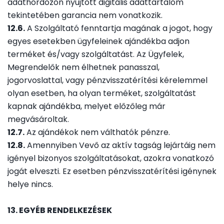
adathordozón nyújtott digitális adattartalom
tekintetében garancia nem vonatkozik.
12.6.
A Szolgáltató fenntartja magának a jogot, hogy
egyes esetekben ügyfeleinek ajándékba adjon
terméket és/vagy szolgáltatást. Az Ügyfelek,
Megrendelők nem élhetnek panasszal,
jogorvoslattal, vagy pénzvisszatérítési kérelemmel
olyan esetben, ha olyan terméket, szolgáltatást
kapnak ajándékba, melyet előzőleg már
megvásároltak.
12.7.
Az ajándékok nem válthatók pénzre.
12.8.
Amennyiben Vevő az aktív tagság lejártáig nem
igényel bizonyos szolgáltatásokat, azokra vonatkozó
jogát elveszti. Ez esetben pénzvisszatérítési igénynek
helye nincs.
13. EGYÉB RENDELKEZÉSEK