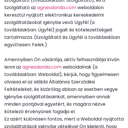
szolgáltató (továbbiakban: Szolgáltató), és a
é
Szolgáltató az
agnesdarida.com
weboldalon
d
keresztül nyújtott elektronikus kereskedelmi
el
szolgáltatásokat igénybe vevő Ügyfél (a
m
továbbiakban: Ügyfél) jogait és kötelezettségeit
i
tartalmazza. (Szolgáltató és Ügyfél a továbbiakban
T
együttesen: Felek.)
áj
é
Amennyiben Ön vásárlója, aktív felhasználója kíván
k
lenni az
agnesdarida.com
weboldalnak (a
o
továbbiakban: Weboldal), kérjük, hogy figyelmesen
zt
a
olvassa el az alábbi Általános Szerződési
t
Feltételeket, és kizárólag abban az esetben vegye
ó
igénybe szolgáltatásainkat, amennyiben annak
minden pontjával egyetért, és magára nézve
J
kötelező érvényűnek fogadja el.
o
Ez azért különösen fontos, mert a Weboldal nyújtotta
gi
n
szolgáltatások igénybe vételével Ön kijelenti, hogy