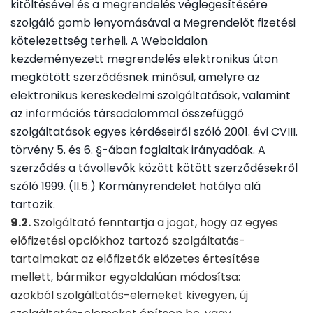
kitöltésével és a megrendelés véglegesítésére
szolgáló gomb lenyomásával a Megrendelőt fizetési
kötelezettség terheli. A Weboldalon
kezdeményezett megrendelés elektronikus úton
megkötött szerződésnek minősül, amelyre az
elektronikus kereskedelmi szolgáltatások, valamint
az információs társadalommal összefüggő
szolgáltatások egyes kérdéseiről szóló 2001. évi CVIII.
törvény 5. és 6. §-ában foglaltak irányadóak. A
szerződés a távollevők között kötött szerződésekről
szóló 1999. (II.5.) Kormányrendelet hatálya alá
tartozik.
9.2.
Szolgáltató fenntartja a jogot, hogy az egyes
előfizetési opciókhoz tartozó szolgáltatás-
tartalmakat az előfizetők előzetes értesítése
mellett, bármikor egyoldalúan módosítsa:
azokból szolgáltatás-elemeket kivegyen, új