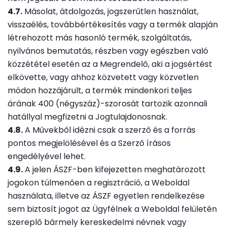
4.7.
Másolat, átdolgozás, jogszerűtlen használat,
visszaélés, továbbértékesítés vagy a termék alapján
létrehozott más hasonló termék, szolgáltatás,
nyilvános bemutatás, részben vagy egészben való
közzététel esetén az a Megrendelő, aki a jogsértést
elkövette, vagy ahhoz közvetett vagy közvetlen
módon hozzájárult, a termék mindenkori teljes
árának 400 (négyszáz)-szorosát tartozik azonnali
hatállyal megfizetni a Jogtulajdonosnak.
4.8.
A Művekből idézni csak a szerző és a forrás
pontos megjelölésével és a Szerző írásos
engedélyével lehet.
4.9.
A jelen ÁSZF-ben kifejezetten meghatározott
jogokon túlmenően a regisztráció, a Weboldal
használata, illetve az ÁSZF egyetlen rendelkezése
sem biztosít jogot az Ügyfélnek a Weboldal felületén
szereplő bármely kereskedelmi névnek vagy