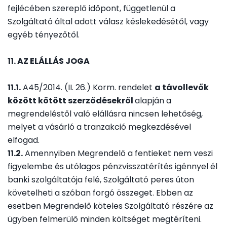
fejlécében szereplő időpont, függetlenül a
Szolgáltató által adott válasz késlekedésétől, vagy
egyéb tényezőtől.
11. AZ ELÁLLÁS JOGA
11.1.
A45/2014. (II. 26.) Korm. rendelet
a távollevők
között kötött szerződésekről
alapján a
megrendeléstől való elállásra nincsen lehetőség,
melyet a vásárló a tranzakció megkezdésével
elfogad.
11.2.
Amennyiben Megrendelő a fentieket nem veszi
figyelembe és utólagos pénzvisszatérítés igénnyel él
banki szolgáltatója felé, Szolgáltató peres úton
követelheti a szóban forgó összeget. Ebben az
esetben Megrendelő köteles Szolgáltató részére az
ügyben felmerülő minden költséget megtéríteni.