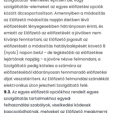
szolgáltatás-elemeket építsen be, vagy
szolgáltatás-elemeket az egyes előfizetési opciók
között átcsoportosítson. Amennyiben a módosítás
az Előfizető módosítás napján életben lévő
előfizetését lényegesebben hátrányosan érinti, és
emiatt az Előfizető az előfizetését a jövőben nem
kívánja fenntartani, az Előfizető jogosult az
előfizetését a módosítás hatálybalépését követő 8
(nyolc) napon belül – de legkésőbb az előfizetése
lejártának napjáig – a jövőre nézve felmondani, a
Szolgáltató pedig köteles a számára az
előfizetéséből időarányosan fennmaradó előfizetési
díjat visszatéríteni. Az Előfizető felmondási szándékát
elektronikus úton jelezheti Szolgáltató felé.
9.3.
Az egyes előfizetői opciókhoz rendelt egyes
szolgáltatás tartalmakhoz egyedi
felhasználási szabályok, viselkedési kódexek
kapcsolódhatnak, melyeket az Előfizető megismerni