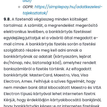
aszf/
GDPR:
https://simplepay.hu/adatkezelesi-
tajekoztatok/
9.8.
A fizetendő végösszeg minden költséget
tartalmaz. A számlát, a megrendelést megerősítő
elektronikus levélben, a bankkártyás fizetéssel
egyidejűleg juttatjuk el a vásárló által megadott e-
mail címre. A bankkártyás fizetés során a fizetési
szolgáltató részére meg kell adni annak a
bankkártyának az adatait (kártyaszám, lejárat
év/hónap, név, biztonsági kód), amelyhez rendelt
bankszámláról a fizetés történik. Az elfogadott
bankkártyák: MasterCard, Maestro, Visa, Visa
Electron, Amex. Felhívjuk a szíves figyelmét, hogy
nem minden bank által kibocsátott Maestro és VISA
Electron típusú kártyával lehet interneten fizetni.
Kérjük, hogy érdeklődjön kártyakibocsátó bankjánál,
hogy bankkártyája képes-e az internetes fizetések