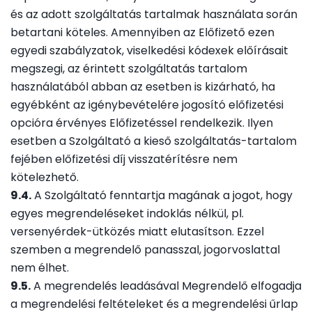
és az adott szolgáltatás tartalmak használata során
betartani köteles. Amennyiben az Előfizető ezen
egyedi szabályzatok, viselkedési kódexek előírásait
megszegi, az érintett szolgáltatás tartalom
használatából abban az esetben is kizárható, ha
egyébként az igénybevételére jogosító előfizetési
opcióra érvényes Előfizetéssel rendelkezik. Ilyen
esetben a Szolgáltató a kieső szolgáltatás-tartalom
fejében előfizetési díj visszatérítésre nem
kötelezhető.
9.4.
A Szolgáltató fenntartja magának a jogot, hogy
egyes megrendeléseket indoklás nélkül, pl.
versenyérdek-ütközés miatt elutasítson. Ezzel
szemben a megrendelő panasszal, jogorvoslattal
nem élhet.
9.5.
A megrendelés leadásával Megrendelő elfogadja
a megrendelési feltételeket és a megrendelési űrlap