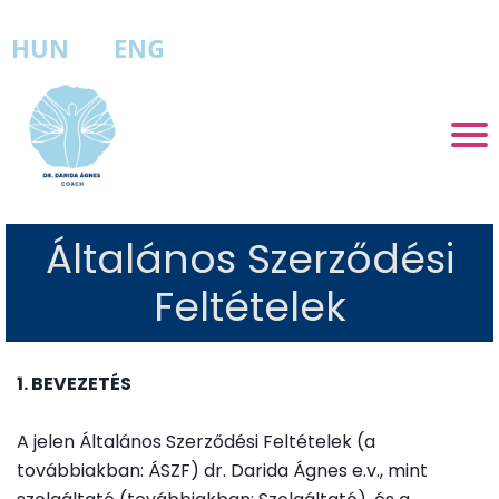
HUN
ENG
K
a
p
c
s
ol
a
Általános Szerződési
t
Feltételek
Á
S
Z
F
1. BEVEZETÉS
A
A jelen Általános Szerződési Feltételek (a
d
a
továbbiakban: ÁSZF) dr. Darida Ágnes e.v., mint
tv