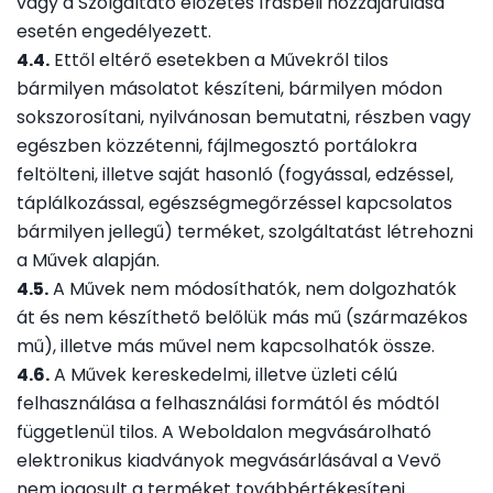
vagy a Szolgáltató előzetes írásbeli hozzájárulása
esetén engedélyezett.
4.4.
Ettől eltérő esetekben a Művekről tilos
bármilyen másolatot készíteni, bármilyen módon
sokszorosítani, nyilvánosan bemutatni, részben vagy
egészben közzétenni, fájlmegosztó portálokra
feltölteni, illetve saját hasonló (fogyással, edzéssel,
táplálkozással, egészségmegőrzéssel kapcsolatos
bármilyen jellegű) terméket, szolgáltatást létrehozni
a Művek alapján.
4.5.
A Művek nem módosíthatók, nem dolgozhatók
át és nem készíthető belőlük más mű (származékos
mű), illetve más művel nem kapcsolhatók össze.
4.6.
A Művek kereskedelmi, illetve üzleti célú
felhasználása a felhasználási formától és módtól
függetlenül tilos. A Weboldalon megvásárolható
elektronikus kiadványok megvásárlásával a Vevő
nem jogosult a terméket továbbértékesíteni.