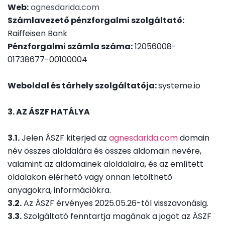
Web:
agnesdarida.com
Számlavezető pénzforgalmi szolgáltató:
Raiffeisen Bank
Pénzforgalmi számla száma:
12056008-
01738677-00100004
Weboldal és tárhely szolgáltatója:
systeme.io
3. AZ ÁSZF HATÁLYA
3.1.
Jelen ÁSZF kiterjed az
agnesdarida.com
domain
név összes aloldalára és összes aldomain nevére,
valamint az aldomainek aloldalaira, és az említett
oldalakon elérhető vagy onnan letölthető
anyagokra, információkra.
3.2.
Az ÁSZF érvényes 2025.05.26-tól visszavonásig.
3.3.
Szolgáltató fenntartja magának a jogot az ÁSZF