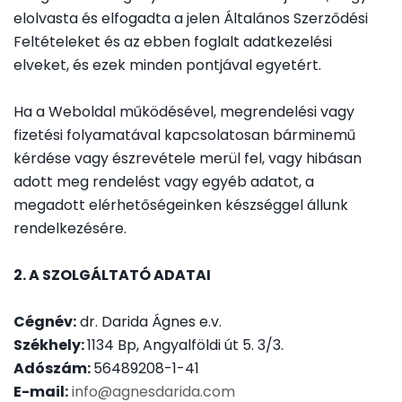
yi
elolvasta és elfogadta a jelen Általános Szerződési
la
Feltételeket és az ebben foglalt adatkezelési
tk
elveket, és ezek minden pontjával egyetért.
o
z
Ha a Weboldal működésével, megrendelési vagy
a
fizetési folyamatával kapcsolatosan bárminemű
t
kérdése vagy észrevétele merül fel, vagy hibásan
I
adott meg rendelést vagy egyéb adatot, a
m
megadott elérhetőségeinken készséggel állunk
pr
rendelkezésére.
e
s
2. A SZOLGÁLTATÓ ADATAI
sz
u
Cégnév:
dr. Darida Ágnes e.v.
m
Székhely:
1134 Bp, Angyalföldi út 5. 3/3.
Adószám:
56489208-1-41
E-mail:
info@agnesdarida.com