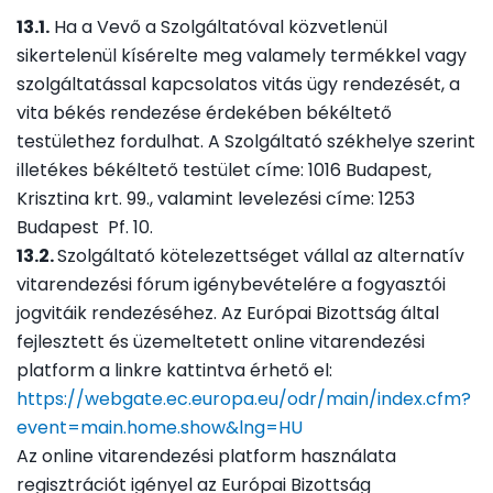
13.1.
Ha a Vevő a Szolgáltatóval közvetlenül
sikertelenül kísérelte meg valamely termékkel vagy
szolgáltatással kapcsolatos vitás ügy rendezését, a
vita békés rendezése érdekében békéltető
testülethez fordulhat. A Szolgáltató székhelye szerint
illetékes békéltető testület címe: 1016 Budapest,
Krisztina krt. 99., valamint levelezési címe: 1253
Budapest Pf. 10.
13.2.
Szolgáltató kötelezettséget vállal az alternatív
vitarendezési fórum igénybevételére a fogyasztói
jogvitáik rendezéséhez. Az Európai Bizottság által
fejlesztett és üzemeltetett online vitarendezési
platform a linkre kattintva érhető el:
https://webgate.ec.europa.eu/odr/main/index.cfm?
event=main.home.show&lng=HU
Az online vitarendezési platform használata
regisztrációt igényel az Európai Bizottság