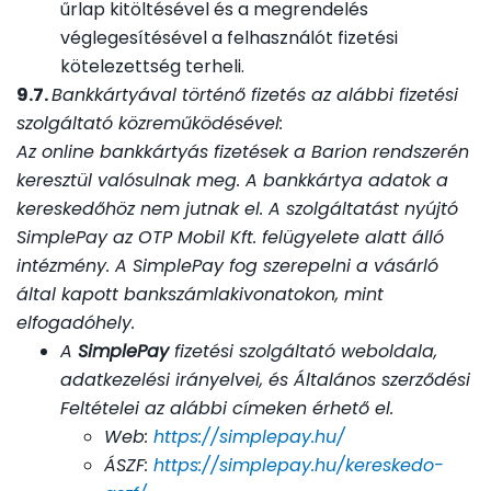
űrlap kitöltésével és a megrendelés
véglegesítésével a felhasználót fizetési
kötelezettség terheli.
9.7.
Bankkártyával történő fizetés az alábbi fizetési
szolgáltató közreműködésével:
Az online bankkártyás fizetések a Barion rendszerén
keresztül valósulnak meg. A bankkártya adatok a
kereskedőhöz nem jutnak el. A szolgáltatást nyújtó
SimplePay az OTP Mobil Kft. felügyelete alatt álló
intézmény. A SimplePay fog szerepelni a vásárló
által kapott bankszámlakivonatokon, mint
elfogadóhely.
A
SimplePay
fizetési szolgáltató weboldala,
adatkezelési irányelvei, és Általános szerződési
Feltételei az alábbi címeken érhető el.
Web:
https://simplepay.hu/
ÁSZF:
https://simplepay.hu/kereskedo-