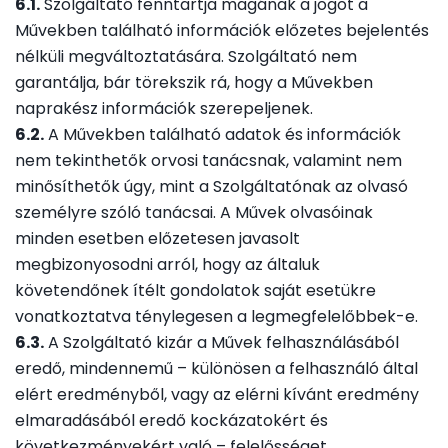
6.1.
Szolgáltató fenntartja magának a jogot a
Művekben található információk előzetes bejelentés
nélküli megváltoztatására. Szolgáltató nem
garantálja, bár törekszik rá, hogy a Művekben
naprakész információk szerepeljenek.
6.2.
A Művekben található adatok és információk
nem tekinthetők orvosi tanácsnak, valamint nem
minősíthetők úgy, mint a Szolgáltatónak az olvasó
személyre szóló tanácsai. A Művek olvasóinak
minden esetben előzetesen javasolt
megbizonyosodni arról, hogy az általuk
követendőnek ítélt gondolatok saját esetükre
vonatkoztatva ténylegesen a legmegfelelőbbek-e.
6.3.
A Szolgáltató kizár a Művek felhasználásából
eredő, mindennemű – különösen a felhasználó által
elért eredményből, vagy az elérni kívánt eredmény
elmaradásából eredő kockázatokért és
következményekért való – felelősséget.