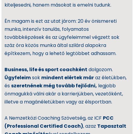
kiteljesedni, hanem másokat is emelni tudunk.
Én magam is ezt az utat járom: 20 év önismereti
munka, intenzív tanulás, folyamatos
továbbképzések és az ügyfeleimmel végzett sok
száz óra közös munka által szilárd alapokra
építkezem, hogy a lehető legtöbbet adhassam.
Business, life és sport coachként
dolgozom.
Ügyfeleim
sok
mindent elértek már
az életükben,
és
szeretnének még tovább fejlődni,
legjobb
önmagukká válni akár a karrierjükben, vezetőként,
illetve a magánéletükben vagy az élsportban.
A Nemzetközi Coaching Szövetség, az ICF
PCC
(Professional Certified Coach)
, azaz
Tapasztalt