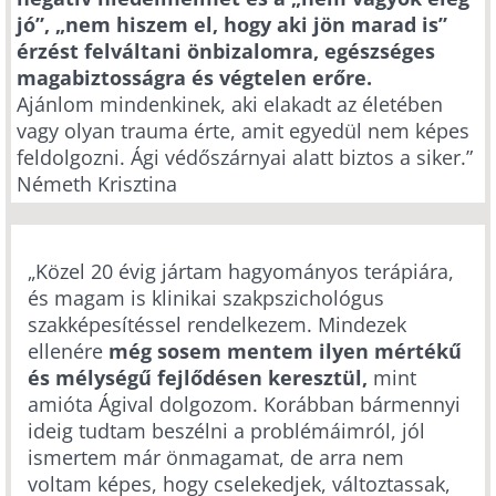
jó”, „nem hiszem el, hogy aki jön marad is”
érzést felváltani önbizalomra, egészséges
magabiztosságra és végtelen erőre.
Ajánlom mindenkinek, aki elakadt az életében
vagy olyan trauma érte, amit egyedül nem képes
feldolgozni. Ági védőszárnyai alatt biztos a siker.”
Németh Krisztina
„Közel 20 évig jártam hagyományos terápiára,
és magam is klinikai szakpszichológus
szakképesítéssel rendelkezem. Mindezek
ellenére
még sosem mentem ilyen mértékű
és mélységű fejlődésen keresztül,
mint
amióta Ágival dolgozom. Korábban bármennyi
ideig tudtam beszélni a problémáimról, jól
ismertem már önmagamat, de arra nem
voltam képes, hogy cselekedjek, változtassak,