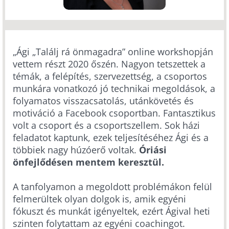
„Ági „Találj rá önmagadra” online workshopján
vettem részt 2020 őszén. Nagyon tetszettek a
témák, a felépítés, szervezettség, a csoportos
munkára vonatkozó jó technikai megoldások, a
folyamatos visszacsatolás, utánkövetés és
motiváció a Facebook csoportban. Fantasztikus
volt a csoport és a csoportszellem. Sok házi
feladatot kaptunk, ezek teljesítéséhez Ági és a
többiek nagy húzóerő voltak.
Óriási
önfejlődésen mentem keresztül.
A tanfolyamon a megoldott problémákon felül
felmerültek olyan dolgok is, amik egyéni
fókuszt és munkát igényeltek, ezért Ágival heti
szinten folytattam az egyéni coachingot.