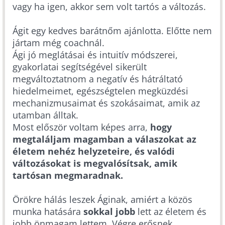
vagy ha igen, akkor sem volt tartós a változás.
Ágit egy kedves barátnőm ajánlotta. Előtte nem
jártam még coachnál.
Ági jó meglátásai és intuitív módszerei,
gyakorlatai segítségével sikerült
megváltoztatnom a negatív és hátráltató
hiedelmeimet, egészségtelen megküzdési
mechanizmusaimat és szokásaimat, amik az
utamban álltak.
Most először voltam képes arra,
hogy
megtaláljam magamban a válaszokat az
életem nehéz helyzeteire, és valódi
változásokat is megvalósítsak, amik
tartósan megmaradnak.
Örökre hálás leszek Áginak, amiért a közös
munka hatására
sokkal jobb
lett az életem és
jobb önmagam lettem. Végre erősnek,