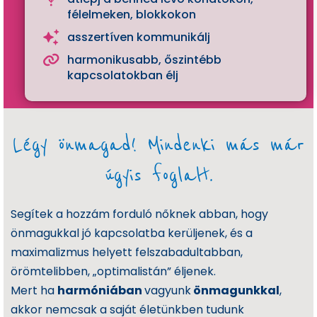
yi
félelmeken, blokkokon
la
asszertíven kommunikálj
tk
harmonikusabb, őszintébb
o
kapcsolatokban élj
z
a
t
Légy önmagad! Mindenki más már
I
m
úgyis foglalt.
pr
e
s
Segítek a hozzám forduló nőknek abban, hogy
sz
önmagukkal jó kapcsolatba kerüljenek, és a
u
maximalizmus helyett felszabadultabban,
m
örömtelibben, „optimalistán” éljenek.
Mert ha
harmóniában
vagyunk
önmagunkkal
,
akkor nemcsak a saját életünkben tudunk