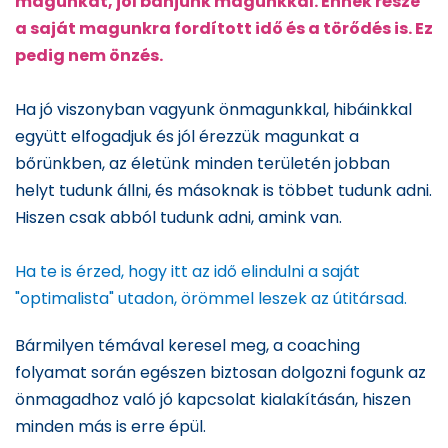
magunkat, jól bánjunk magunkkal. Ennek része
a saját magunkra fordított idő és a törődés is. Ez
pedig nem önzés.
Ha jó viszonyban vagyunk önmagunkkal, hibáinkkal
együtt elfogadjuk és jól érezzük magunkat a
bőrünkben, az életünk minden területén jobban
helyt tudunk állni, és másoknak is többet tudunk adni.
Hiszen csak abból tudunk adni, amink van.
Ha te is érzed, hogy itt az idő elindulni a saját
"optimalista" utadon, örömmel leszek az útitársad.
Bármilyen témával keresel meg, a coaching
folyamat során egészen biztosan dolgozni fogunk az
önmagadhoz való jó kapcsolat kialakításán, hiszen
minden más is erre épül.