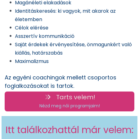
Magánéleti elakadások
Identitáskeresés: ki vagyok, mit akarok az
életemben
Célok elérése
Asszertív kommunikáció
Saját érdekek érvényesítése, önmagunkért való
kiállás, határszabás
Maximalizmus
Az egyéni coachingok mellett csoportos
foglalkozásokat is tartok.
Tarts velem!
Nézd meg női programjaim!
Itt találkozhattál már velem: