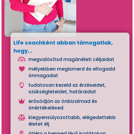
é
d
el
m
i
T
Life coachként abban támogatlak,
áj
hogy...
é
megvalósítsd magánéleti céljaidat
k
mélyebben megismerd és elfogadd
o
önmagadat
zt
a
tudatosan kezeld az érzéseidet,
szükségleteidet, határaidat
t
ó
erősödjön az önbizalmad és
önértékelésed
J
o
kiegyensúlyozottabb, elégedettebb
életet élj
gi
n
átlépj a benned lévő korlátokon,