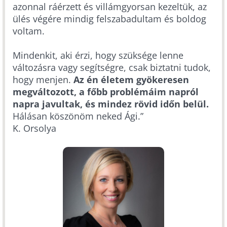
azonnal ráérzett és villámgyorsan kezeltük, az
ülés végére mindig felszabadultam és boldog
voltam.
Mindenkit, aki érzi, hogy szüksége lenne
változásra vagy segítségre, csak biztatni tudok,
hogy menjen.
Az én életem gyökeresen
megváltozott, a főbb problémáim napról
napra javultak, és mindez rövid időn belül.
Hálásan köszönöm neked Ági.”
K. Orsolya