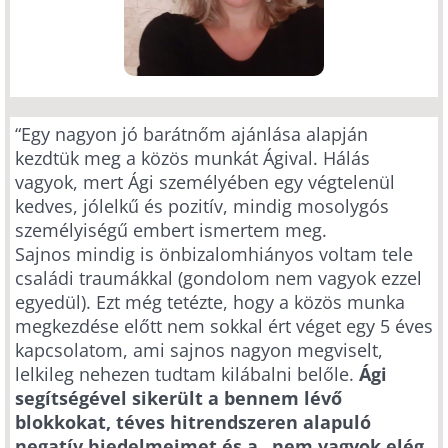
“Egy nagyon jó barátnőm ajánlása alapján
kezdtük meg a közös munkát Ágival. Hálás
vagyok, mert Ági személyében egy végtelenül
kedves, jólelkű és pozitív, mindig mosolygós
személyiségű embert ismertem meg.
Sajnos mindig is önbizalomhiányos voltam tele
családi traumákkal (gondolom nem vagyok ezzel
egyedül). Ezt még tetézte, hogy a közös munka
megkezdése előtt nem sokkal ért véget egy 5 éves
kapcsolatom, ami sajnos nagyon megviselt,
lelkileg nehezen tudtam kilábalni belőle.
Ági
segítségével sikerült a bennem lévő
blokkokat, téves hitrendszeren alapuló
negatív hiedelmeimet és a „nem vagyok elég