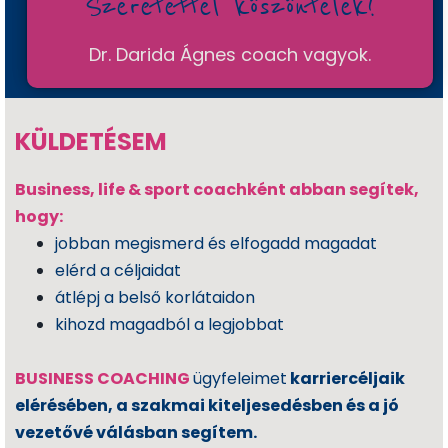
Szeretettel köszöntelek!
é
d
Dr. Darida Ágnes coach vagyok.
el
m
i
KÜLDETÉSEM
T
áj
é
Business, life & sport coachként abban segítek,
k
hogy:
o
jobban megismerd és elfogadd magadat
zt
elérd a céljaidat
a
átlépj a belső korlátaidon
t
kihozd magadból a legjobbat
ó
J
BUSINESS COACHING
ügyfeleimet
karriercéljaik
o
elérésében, a szakmai kiteljesedésben és a jó
gi
vezetővé válásban segítem.
n