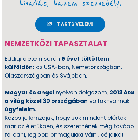
hivatás, hanem szenvedély
.
TARTS VELEM!
NEMZETKÖZI TAPASZTALAT
Eddigi életem során
9 évet töltöttem
külföldön:
az USA-ban, Németországban,
Olaszországban és Svájcban.
Magyar és angol
nyelven dolgozom,
2013 óta
a világ közel 30 országában
voltak-vannak
ügyfeleim.
Közös jellemzőjük, hogy sok mindent elértek
már az életükben, és szeretnének még tovább
fejlődni, legjobb önmagukká válni, céljaikat