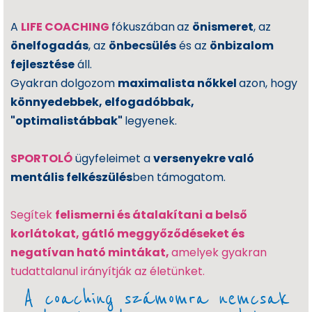
yi
A
LIFE COACHING
fókuszában
az
önismeret
, az
la
tk
önelfogadás
, az
önbecsülés
és az
önbizalom
o
fejlesztése
áll.
z
Gyakran dolgozom
maximalista nőkkel
azon, hogy
a
könnyedebbek, elfogadóbbak,
t
"optimalistábbak"
legyenek.
I
m
SPORTOLÓ
ügyfeleimet a
versenyekre való
pr
mentális felkészülés
ben támogatom.
e
s
Segítek
felismerni és átalakítani a belső
sz
korlátokat, gátló meggyőződéseket és
u
negatívan ható mintákat,
amelyek gyakran
m
tudattalanul irányítják az életünket.
A coaching számomra nemcsak