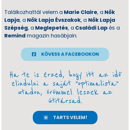
Találkozhattál velem
a
Marie Claire
, a
Nők
Lapja
, a
Nők Lapja Évszakok
, a
Nők Lapja
Szépség
, a
Meglepetés
, a
Családi Lap
és a
Remind
magazin hasábjain.
KÖVESS A FACEBOOKON
Ha te is érzed, hogy itt az idő
elindulni a saját "optimalista"
utadon, örömmel leszek az
útitársad.
TARTS VELEM!